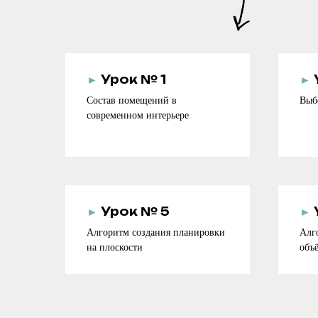
►
Урок № 1
►
Состав помещений в
Выб
современном интерьере
►
Урок № 5
►
Алгоритм создания планировки
Алг
на плоскости
объ