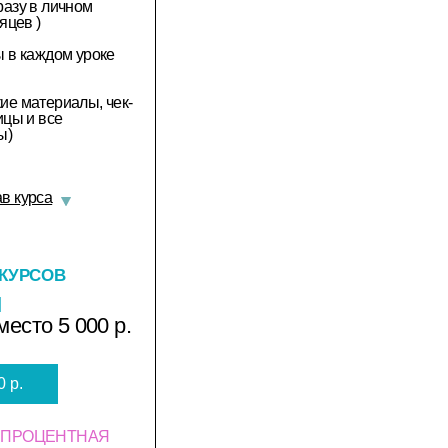
разу в личном
яцев )
ы в каждом уроке
ие материалы, чек-
ицы и все
ы)
в курса
 КУРСОВ
й
место 5 000 р.
 р.
БЕСПРОЦЕНТНАЯ