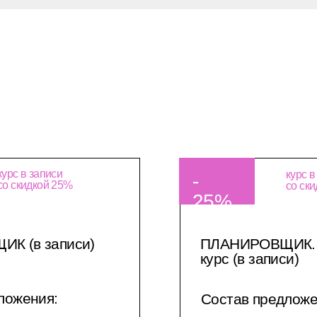
курс в записи
курс в
-
со скидкой 25%
со ск
25%
К (в записи)
ПЛАНИРОВЩИК. 
курс (в записи)
ложения:
Состав предложе