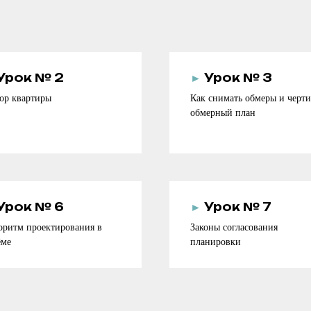
Урок № 2
►
Урок № 3
ор квартиры
Как снимать обмеры и черти
обмерный план
Урок № 6
►
Урок № 7
оритм проектирования в
Законы согласования
ёме
планировки