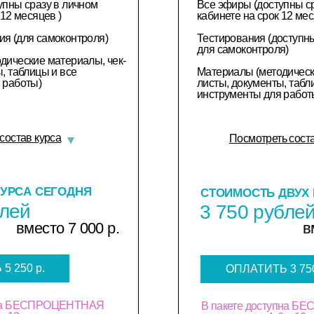
упны сразу в личном
Все эфиры (доступны с
 12 месяцев )
кабинете на срок 12 мес
я (для самоконтроля)
Тестирования (доступн
для самоконтроля)
дические материалы, чек-
, таблицы и все
Материалы (методическ
 работы)
листы, документы, табл
инструменты для работ
состав курса
Посмотреть соста
УРСА СЕГОДНЯ
СТОИМОСТЬ ДВУХ
блей
3 750 рубле
вместо 7 000 р.
в
5 250 р.
ОПЛАТИТЬ 3 750
упна БЕСПРОЦЕНТНАЯ
В пакете доступна 