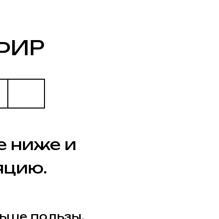
е и
льзы.